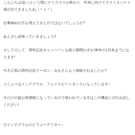
こんにちは!あっという間にクリスマスが終わり、年末に向けてラストスパート
感が出てきましたね（＾ｖ＾）
仕事納めの方も増えてきたのではないでしょうか?
あと少し頑張っていきましょう!!
そしてそして、周年記念キャンペーンも残り期間わずか!来年の1月末までにな
ります!
今大人気の周年記念クーポン、みなさんもう体験されましたか?
メニューはインテグラル、フェイスビートダンスになっています♪
今だけの超お得価格になっているので迷われている方はこの機会にぜひお試し
ください!
◎インテグラルのビフォーアフター↓