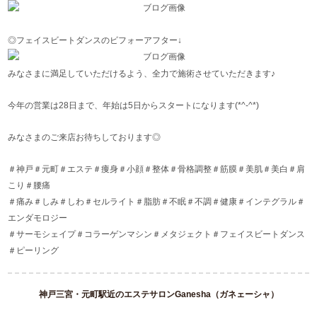
◎フェイスビートダンスのビフォーアフター↓
みなさまに満足していただけるよう、全力で施術させていただきます♪
今年の営業は28日まで、年始は5日からスタートになります(*^-^*)
みなさまのご来店お待ちしております◎
＃神戸＃元町＃エステ＃痩身＃小顔＃整体＃骨格調整＃筋膜＃美肌＃美白＃肩
こり＃腰痛
＃痛み＃しみ＃しわ＃セルライト＃脂肪＃不眠＃不調＃健康＃インテグラル＃
エンダモロジー
＃サーモシェイプ＃コラーゲンマシン＃メタジェクト＃フェイスビートダンス
＃ピーリング
神戸三宮・元町駅近のエステサロンGanesha（ガネェーシャ）