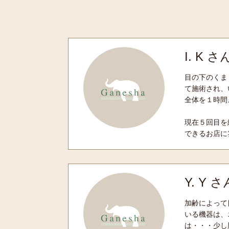
I. K 
目の下のくま
て施術され、
全体を１時間
現在５回目を
できるお店に
Y. Y 
加齢によって
いる機器は、
は・・・少し