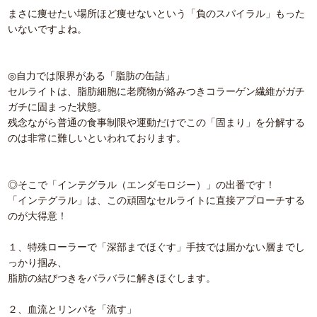
まさに痩せたい場所ほど痩せないという「負のスパイラル」もった
いないですよね。
◎自力では限界がある「脂肪の缶詰」
セルライトは、脂肪細胞に老廃物が絡みつきコラーゲン繊維がガチ
ガチに固まった状態。
残念ながら普通の食事制限や運動だけでこの「固まり」を分解する
のは非常に難しいといわれております。
◎そこで「インテグラル（エンダモロジー）」の出番です！
「インテグラル」は、この頑固なセルライトに直接アプローチする
のが大得意！
１、特殊ローラーで「深部までほぐす」手技では届かない層までし
っかり掴み、
脂肪の結びつきをバラバラに解きほぐします。
２、血流とリンパを「流す」