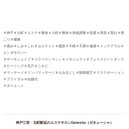
＃神戸＃元町＃エステ＃痩身＃小顔＃整体＃骨格調整＃筋膜＃美肌＃美白＃肩
こり＃腰痛
＃痛み＃しみ＃しわ＃セルライト＃脂肪＃不眠＃不調＃健康＃インテグラル＃
エンダモロジー
＃サーモシェイプ＃コラーゲンマシン＃メタジェクト＃フェイスビートダンス
＃ピーリング＃毛穴＃ニキビ
＃マッサージ＃リンパマッサージ＃もみほぐし＃眼精疲労＃リラクゼーション
＃ブライダル＃結婚式
＃ダイエット
神戸三宮・元町駅近のエステサロンGanesha（ガネェーシャ）