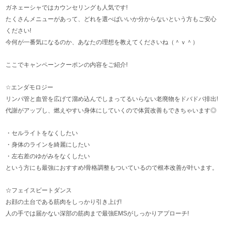
ガネェーシャではカウンセリングも人気です!
たくさんメニューがあって、どれを選べばいいか分からないという方もご安心
ください!
今何が一番気になるのか、あなたの理想を教えてくださいね（＾ｖ＾）
ここでキャンペーンクーポンの内容をご紹介!
☆エンダモロジー
リンパ管と血管を広げて溜め込んでしまってるいらない老廃物をドバドバ排出!
代謝がアップし、燃えやすい身体にしていくので体質改善もできちゃいます◎
・セルライトをなくしたい
・身体のラインを綺麗にしたい
・左右差のゆがみをなくしたい
という方にも最強におすすめ!骨格調整もついているので根本改善が叶います。
☆フェイスビートダンス
お顔の土台である筋肉をしっかり引き上げ!
人の手では届かない深部の筋肉まで最強EMSがしっかりアプローチ!