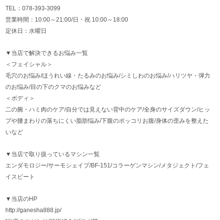
TEL：078-393-3099
営業時間：10:00～21:00/日・祝 10:00～18:00
定休日：水曜日
▼当店で解決できるお悩み一覧
＜フェイシャル＞
毛穴のお悩み/ほうれい線・たるみのお悩み/シミしわのお悩み/ハリツヤ・弾力
のお悩み/目の下のクマのお悩みなど
＜ボディ＞
二の腕・ハミ肉のケア/自分では見えない背中のケア/全身のサイズダウン/ヒッ
プや腰まわりの落ちにくい脂肪悩み/下腹のポッコリお腹/身体の歪みを整えた
いなど
▼当店で取り扱っているマシン一覧
エンダモロジー/サーモシェイプ/BF-151/コラーゲンマシン/メタジェクト/フェ
イスビート
▼当店のHP
http://ganesha888.jp/