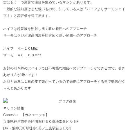
実はもう一つ業界で注目を集めているマシンがあります。
一般的な認知度はまだ低いものの、知っている人は「ハイフよりサーモシェイ
プ！」と高評価を得て居ます。
ハイフは超音波を照射し浅く狭い範囲へのアプローチ
サーモはラジオ波高周波を照射広く深い範囲へのアプローチ
ハイフ ４～１０Mhz
サーモ ４０．６８Mhz
お顔の引き締めはハイフでは不可能な頭皮へのアプローチができるので、引き
あがり方が凄いです！
お顔と頭皮は１枚の皮で繋がっているので頭皮にアプローチする事で効果がぐ
～んとあがります
▼サロン情報
Ganesha 【ガネェーシャ】
兵庫県神戸市中央区明石町３０番地常盤ビル６F
[JR・阪神元町駅徒歩5分／三宮駅徒歩10分]