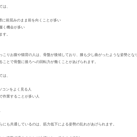
ては、
際に前屈みのまま前を向くことが多い
履く機会が多い
ます。
っこりお腹や猫背の人は、骨盤が後傾しており、膝も少し曲がったような姿勢とな
ることで骨盤に後ろへの回転力が働くことがあげられます。
ては、
ソコンをよく見る人
で作業することが多い人
。
らにも共通しているのは、筋力低下による姿勢の乱れがあげられます。