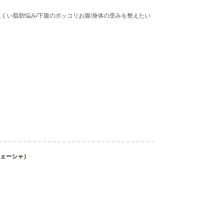
にくい脂肪悩み/下腹のポッコリお腹/身体の歪みを整えたい
ネェーシャ）