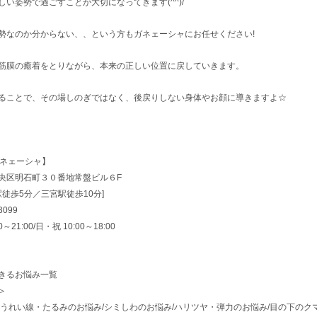
い姿勢で過ごすことが大切になってきます(^^)/
勢なのか分からない、、という方もガネェーシャにお任せください!
筋膜の癒着をとりながら、本来の正しい位置に戻していきます。
ることで、その場しのぎではなく、後戻りしない身体やお顔に導きますよ☆
【ガネェーシャ】
央区明石町３０番地常盤ビル６F
駅徒歩5分／三宮駅徒歩10分]
3099
21:00/日・祝 10:00～18:00
きるお悩み一覧
＞
ほうれい線・たるみのお悩み/シミしわのお悩み/ハリツヤ・弾力のお悩み/目の下のク