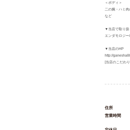
＜ボディ＞
二の腕・ハミ肉
など
▼当店で取り扱
エンダモロジー/
▼当店のHP
http://ganesha88
[当店のこだわり
住所
営業時間
定休日