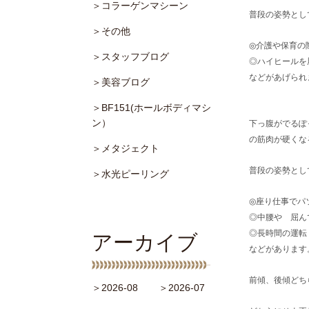
＞コラーゲンマシーン
普段の姿勢とし
＞その他
◎介護や保育の
＞スタッフブログ
◎ハイヒールを
などがあげられ
＞美容ブログ
＞BF151(ホールボディマシ
ン）
下っ腹がでるぽ
の筋肉が硬くな
＞メタジェクト
普段の姿勢とし
＞水光ピーリング
◎座り仕事でパ
◎中腰や 屈ん
◎長時間の運転
アーカイブ
などがあります
前傾、後傾どち
＞2026-08
＞2026-07