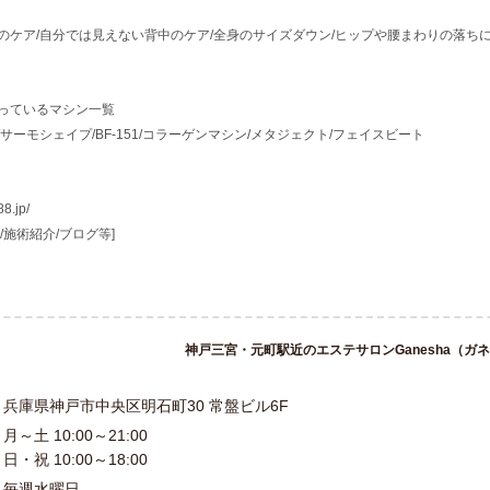
のケア/自分では見えない背中のケア/全身のサイズダウン/ヒップや腰まわりの落ち
っているマシン一覧
サーモシェイプ/BF-151/コラーゲンマシン/メタジェクト/フェイスビート
8.jp/
/施術紹介/ブログ等]
神戸三宮・元町駅近のエステサロンGanesha（ガ
兵庫県神戸市中央区明石町30 常盤ビル6F
月～土 10:00～21:00
日・祝 10:00～18:00
毎週水曜日