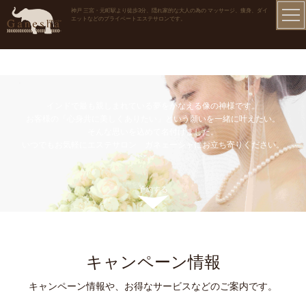
神戸 三宮・元町駅より徒歩3分、隠れ家的な大人の為の マッサージ、痩身、ダイ
エットなどのプライベートエステサロンです。
インドで最も親しまれている夢をかなえる像の神様です。
お客様の「心身共に美しくありたい」という願いを一緒に叶えたい。
そんな思いを込めて名付けました。
いつでもお気軽にエステサロン ガネェーシャにお立ち寄りください。
予約する
キャンペーン情報
キャンペーン情報や、お得なサービスなどのご案内です。