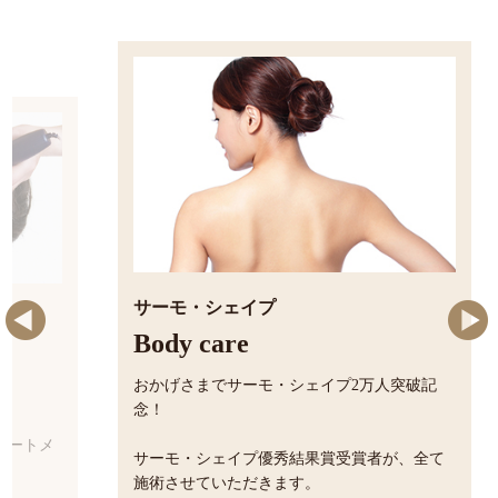
メ
周年記念キャンペーン大好評！
Fa
Body care
クリ
周年記念キャンペーンが大人気につき継続
2万人
しで
中！
メニューはエンダモロジー（インテグラ
ル）とフェイスビートダンスです！
賞者
とてもお得なキャンペーンなので、お試し
す。