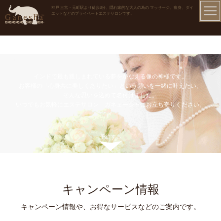
神戸 三宮・元町駅より徒歩3分、隠れ家的な大人の為の マッサージ、痩身、ダイ
エットなどのプライベートエステサロンです。
インドで最も親しまれている夢をかなえる像の神様です。
お客様の「心身共に美しくありたい」という願いを一緒に叶えたい。
そんな思いを込めて名付けました。
いつでもお気軽にエステサロン ガネェーシャにお立ち寄りください。
予約する
キャンペーン情報
キャンペーン情報や、お得なサービスなどのご案内です。