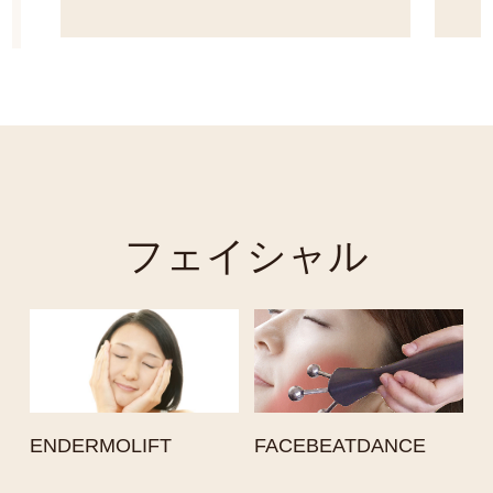
（サーモは施術者で結果の美しさや仕上りま
での施術回数が違ってきます】
脂肪溶解率No.1!と言われるサーモ・シェイ
プ。気になる脂肪・セルライトをみるみる解
消！
お試し初回 ６０分
フェイシャル
ENDERMOLIFT
FACEBEATDANCE