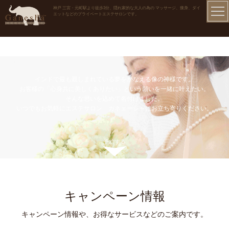
神戸 三宮・元町駅より徒歩3分、隠れ家的な大人の為の マッサージ、痩身、ダイ
エットなどのプライベートエステサロンです。
インドで最も親しまれている夢をかなえる像の神様です。
お客様の「心身共に美しくありたい」という願いを一緒に叶えたい。
そんな思いを込めて名付けました。
いつでもお気軽にエステサロン ガネェーシャにお立ち寄りください。
予約する
キャンペーン情報
キャンペーン情報や、お得なサービスなどのご案内です。