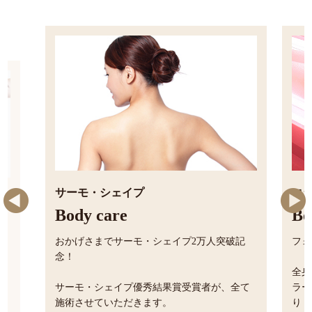
コラーゲンマシン
Body care
フォトフェイシャルの全身版！
プ2万人
全身ケアは時間もお金もかかるもの・・・コ
ラーゲンマシンならたった３０分で全身若返
受賞者
り！
ます。