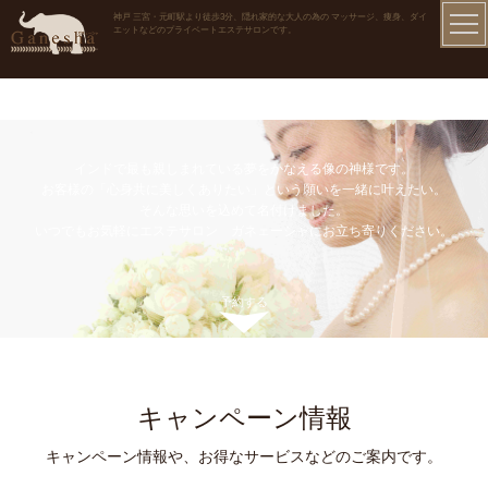
神戸 三宮・元町駅より徒歩3分、隠れ家的な大人の為の マッサージ、痩身、ダイ
エットなどのプライベートエステサロンです。
インドで最も親しまれている夢をかなえる像の神様です。
お客様の「心身共に美しくありたい」という願いを一緒に叶えたい。
そんな思いを込めて名付けました。
いつでもお気軽にエステサロン ガネェーシャにお立ち寄りください。
予約する
キャンペーン情報
キャンペーン情報や、お得なサービスなどのご案内です。